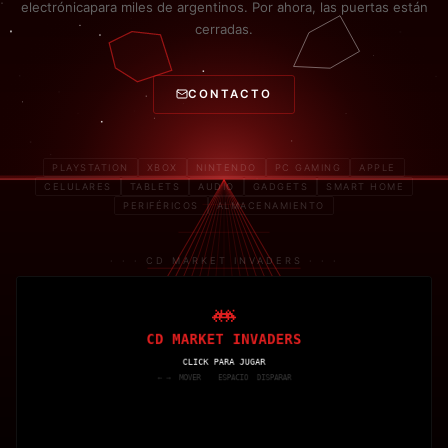
electrónica
para miles de argentinos. Por ahora, las puertas están
cerradas.
CONTACTO
PLAYSTATION
XBOX
NINTENDO
PC GAMING
APPLE
CELULARES
TABLETS
AUDIO
GADGETS
SMART HOME
PERIFÉRICOS
ALMACENAMIENTO
· · · CD MARKET INVADERS · · ·